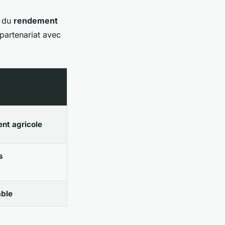
e du
rendement
 partenariat avec
nt agricole
s
able