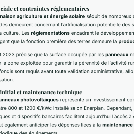
ociale et contraintes réglementaires
aison agriculture et énergie solaire
séduit de nombreux a
des demeurent concernant l’artificialisation potentielle des s
la culture. Les
réglementations
encadrant le développement
igent que la fonction première des terres demeure la
produc
llet 2023 précise que la surface occupée par les
panneaux
ne
a zone exploitée pour garantir la pérennité de l’activité ru
ondis sont requis avant toute validation administrative, all
sation.
initial et maintenance technique
anneaux photovoltaïques
représente un investissement con
tre 800 et 1200 €/kWc installé selon Enerplan. Cependant,
ues et dispositifs bancaires facilitent aujourd’hui l’accès à
ut également anticiper les dépenses liées à la
maintenance
iodique des équipements.