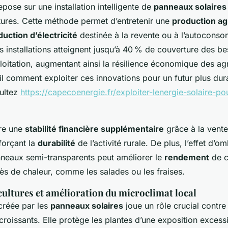
pose sur une installation intelligente de
panneaux solaires
tures. Cette méthode permet d’entretenir une
production ag
uction d’électricité
destinée à la revente ou à l’autocons
s installations atteignent jusqu’à 40 % de couverture des b
loitation, augmentant ainsi la résilience économique des agr
il comment exploiter ces innovations pour un futur plus du
sultez
https://capecoenergie.fr/exploiter-lenergie-solaire-po
re une
stabilité financière supplémentaire
grâce à la vente 
forçant la
durabilité
de l’activité rurale. De plus, l’effet d’o
panneaux semi-transparents peut améliorer le
rendement
de c
ès de chaleur, comme les salades ou les fraises.
cultures et amélioration du microclimat local
 créée par les
panneaux solaires
joue un rôle crucial contre 
roissants. Elle protège les plantes d’une exposition excessiv