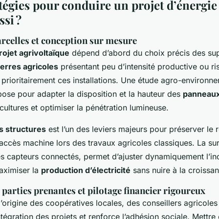
tégies pour conduire un projet d’énergie
ssi ?
arcelles et conception sur mesure
rojet agrivoltaïque
dépend d’abord du choix précis des sup
terres agricoles
présentant peu d’intensité productive ou ri
r prioritairement ces installations. Une étude agro-environn
ose pour adapter la disposition et la hauteur des
panneaux
ultures et optimiser la pénétration lumineuse.
s structures
est l’un des leviers majeurs pour préserver le
l’accès machine lors des travaux agricoles classiques. La su
es capteurs connectés, permet d’ajuster dynamiquement l’in
aximiser la
production d’électricité
sans nuire à la croissa
 parties prenantes et pilotage financier rigoureux
l’origine des coopératives locales, des conseillers agricole
’intégration des projets et renforce l’adhésion sociale. Mettre