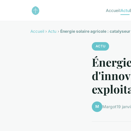
Accueil
Actu
Accueil
›
Actu
›
Énergie solaire agricole : catalyseur
ACTU
Énergie
d'innov
exploit
M
Margot
19 janv