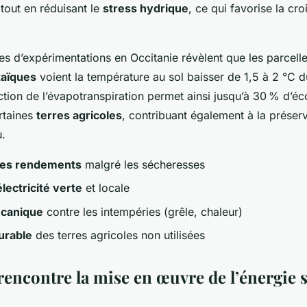
 tout en réduisant le
stress hydrique
, ce qui favorise la cr
s d’expérimentations en Occitanie révèlent que les parcell
taïques
voient la température au sol baisser de 1,5 à 2 °C d
tion de l’évapotranspiration permet ainsi jusqu’à 30 % d’é
ertaines
terres agricoles
, contribuant également à la préser
u.
 des rendements
malgré les sécheresses
lectricité verte
et locale
écanique
contre les intempéries (grêle, chaleur)
urable
des terres agricoles non utilisées
rencontre la mise en œuvre de l’énergie s