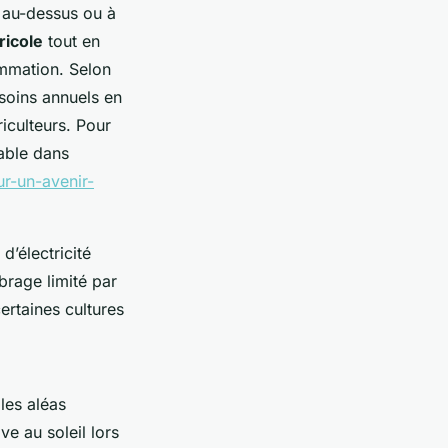
au-dessus ou à
ricole
tout en
ommation. Selon
esoins annuels en
iculteurs. Pour
rable dans
ur-un-avenir-
d’électricité
mbrage limité par
ertaines cultures
les aléas
e au soleil lors