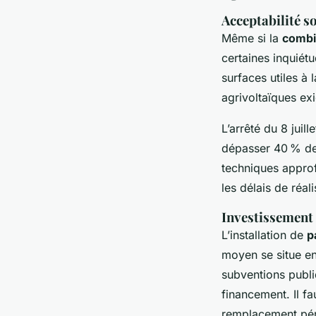
Acceptabilité s
Même si la
combin
certaines inquiétu
surfaces utiles à 
agrivoltaïques ex
L’arrêté du 8 jui
dépasser 40 % de l
techniques approf
les délais de réali
Investissement 
L’installation de
p
moyen se situe en
subventions publiq
financement. Il fa
remplacement pér