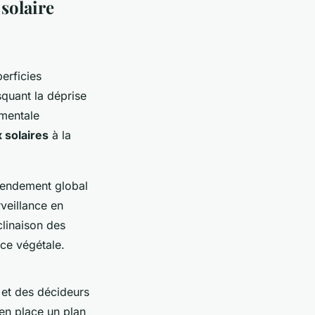
 solaire
erficies
squant la déprise
ementale
 solaires
à la
 rendement global
rveillance en
clinaison des
nce végétale.
s et des décideurs
 en place un plan