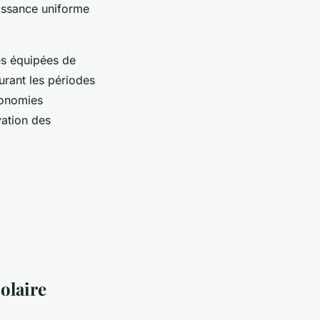
oissance uniforme
es équipées de
urant les périodes
conomies
vation des
olaire