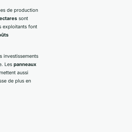
des de production
hectares
sont
 exploitants font
oûts
s investissements
e. Les
panneaux
rmettent aussi
usse de plus en