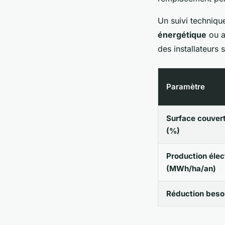
Un suivi techniqu
énergétique
ou ag
des installateurs 
Paramètre
Surface couver
(%)
Production élec
(MWh/ha/an)
Réduction besoi