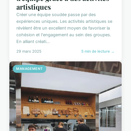
artistiques
Créer une équipe soudée passe par des
expériences uniques. Les activités artistiques se
révèlent être un excellent moyen de favoriser la
cohésion et l'engagement au sein des groupes.
En alliant créati...
29 mars 2025
5 min de lecture →
MANAGEMENT