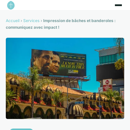
Accueil
›
Services
›
Impression de bâches et banderoles :
communiquez avec impact !