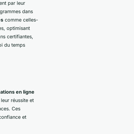
nt par leur
rogrammes dans
es
comme celles-
s, optimisant
s certifiantes,
loi du temps
ations en ligne
eur réussite et
nces. Ces
confiance et