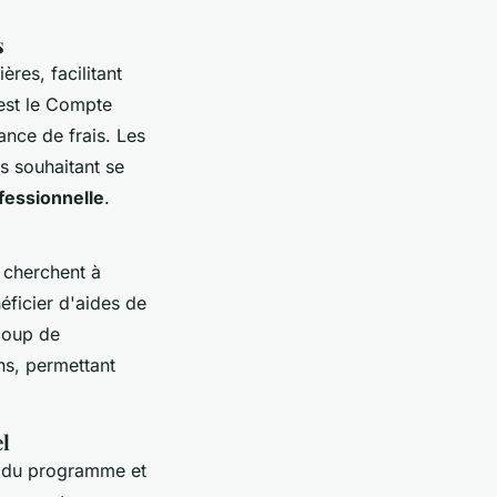
s
res, facilitant
 est le Compte
nce de frais. Les
s souhaitant se
essionnelle
.
 cherchent à
néficier d'aides de
ucoup de
ns, permettant
el
on du programme et