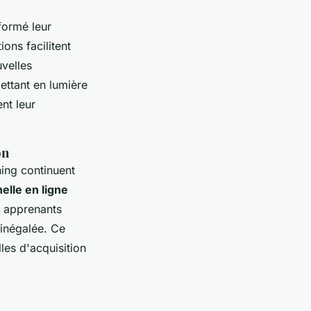
formé leur
ons facilitent
velles
ettant en lumière
ent leur
on
ning continuent
elle en ligne
x apprenants
 inégalée. Ce
les d'acquisition