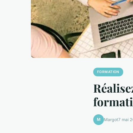
FORMATION
Réalise
formati
M
Margot
7 mai 