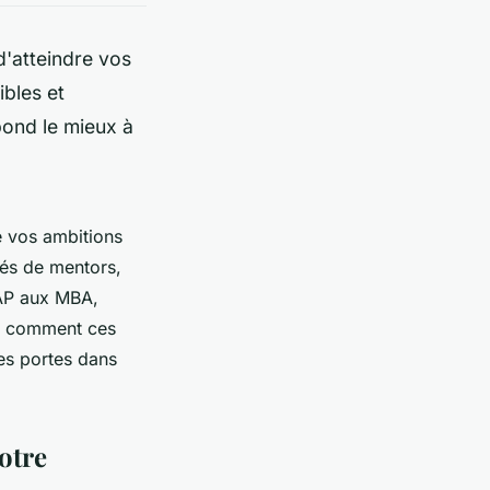
d'atteindre vos
bles et
ond le mieux à
re vos ambitions
és de mentors,
CAP aux MBA,
ez comment ces
es portes dans
otre